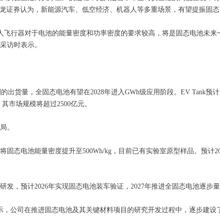
，华龙证券认为，新能源汽车、低空经济、机器人等多重场景，有望提振固
人飞行器对于电池的能量密度和功率密度的要求较高，将是固态电池未来
采访时表示。
出货量，全固态电池有望在2028年进入GWh级应用阶段。EV Tank预
，其市场规模将超过2500亿元。
局。
池能量密度提升至500Wh/kg，目前已有实验室原型样品。预计2027
计2026年实现固态电池装车验证，2027年推进全固态电池逐步量产，
示，公司在推进固态电池及其关键材料项目的研究开发过程中，逐步建设