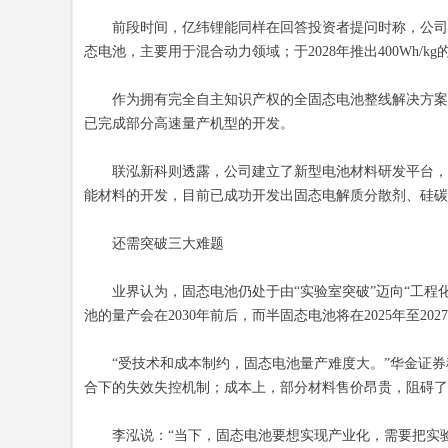
前段时间，亿纬锂能同样在回答投资者提问时称，公司已在
态电池，主要用于混合动力领域；于2028年推出400Wh/k
作为拥有完全自主知识产权的全固态电池整线解决方案服
已完成部分高速量产机型的开发。
联泓新科则透露，公司建立了新型电池材料研发平台，并
能材料的开发，目前已成功开发出固态电解质分散剂、硅碳
还需突破三大难题
业界认为，固态电池仍处于由“实验室突破”迈向“工程化
池的量产会在2030年前后，而半固态电池将在2025年至20
“受技术和成本制约，固态电池量产难度大。”华金证券
合下的失效失控机制；成本上，部分材料售价昂贵，阻碍了
李泓说：“当下，固态电池要想实现产业化，需要把实验