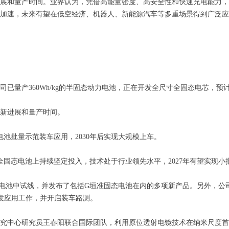
和量产时间。业界认为，凭借高能量密度、高安全性和快速充电能力，
加速，未来有望在低空经济、机器人、新能源汽车等多重场景得到广泛应
产360Wh/kg的半固态动力电池，正在开发全尺寸全固态电芯，预计2
新进展和量产时间。
电池批量示范装车应用，2030年后实现大规模上车。
固态电池上持续坚定投入，技术处于行业领先水平，2027年有望实现小
态电池中试线，并发布了包括G垣准固态电池在内的多项新产品。另外，公司生
开发应用工作，并开启装车路测。
中心研究员王春阳联合国际团队，利用原位透射电镜技术在纳米尺度首