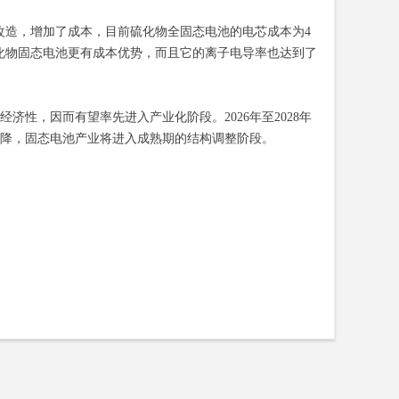
造，增加了成本，目前硫化物全固态电池的电芯成本为4
合物氧化物固态电池更有成本优势，而且它的离子电导率也达到了
，因而有望率先进入产业化阶段。2026年至2028年
格下降，固态电池产业将进入成熟期的结构调整阶段。