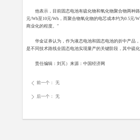
他表示，目前固态电池有硫化物和氧化物聚合物两种路线
元/Wh至10元/Wh，而聚合物氧化物的电芯成本约为0.
商业化的程度。”
华金证券认为，作为液态电池和固态电池的折中产品，半固
是不同技术路线全固态电池实现量产的关键阶段，其中硫化物
责任编辑：刘芃）来源：中国经济网
前一个：
无
ꄴ
后一个：
无
ꄲ