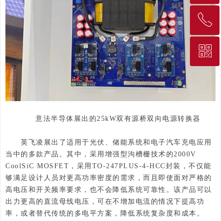
ꂅ
回到顶部
ꀥ
010-68207275
微信二维码
意法半导体展出的25kW双有源桥双向电源转换器
英飞凌展出了适用于光伏、储能系统和电子汽车充电应用
当中的多款产品。其中，采用增强型沟槽栅技术的2000V
CoolSiC MOSFET，采用TO-247PLUS-4-HCC封装，不仅能
够满足设计人员对更高功率密度的需求，而且即使面对严格的
高电压和开关频率要求，也不会降低系统可靠性。该产品可以
出力更高的直流母线电压，可在不增加电流的情况下提高功
率，或者替代传统的多电平方案，降低系统复杂度和成本。