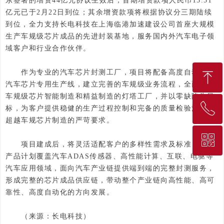
东签署的增资44亿元协议生效后，首期增资款项人民币15.51
亿元已于2月22日到位；其余增资款项将根据协议分三期陆续
到位，全力支持长电科技在上海临港加速建设公司首座大规模
生产车规级芯片成品的先进封装基地，服务国内外汽车电子领
域客户和行业合作伙伴。
作为专业的汽车芯片封测工厂，项目将配备高度自动化的
ꁸ
汽车芯片专用生产线，建立完善的车规级业务流程，全面打造
车规级芯片智能制造和精益制造的灯塔工厂，并以零缺陷为目
ꂅ
回到顶部
标，为客户提供稳健的生产过程控制和完备的质量检验流程，
超越车规芯片制造的严苛要求。
ꀥ
010-68207275
项目建成后，将灵活适配客户的多样性需求及标准，未来
产品计划覆盖汽车ADAS传感器、高性能计算、互联、电驱等
汽车应用领域，面向汽车产业链提供端到端的完整封测服务，
微信二维码
形成完整的芯片成品供应链，带动整个产业链向高性能、高可
靠性、高度自动化的方向发展。
（来源：长电科技）