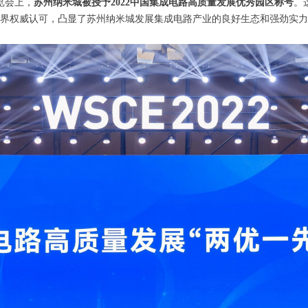
览会上，
苏州纳米城被授予2022中国集成电路高质量发展优秀园区称号
。
界权威认可，凸显了苏州纳米城发展集成电路产业的良好生态和强劲实力