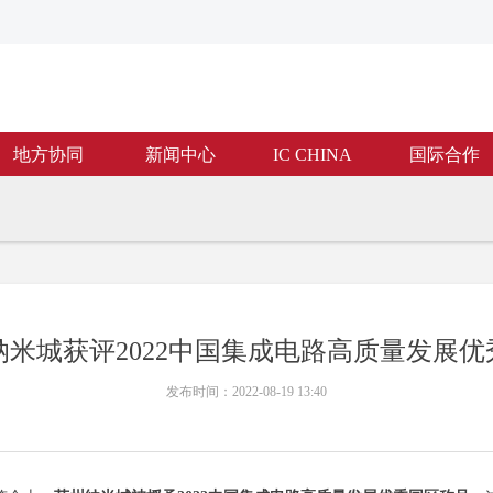
地方协同
新闻中心
IC CHINA
国际合作
纳米城获评2022中国集成电路高质量发展优
发布时间：
2022-08-19
13:40