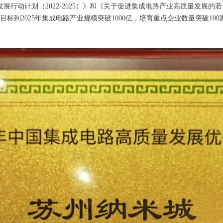
行动计划（2022-2025）》和《关于促进集成电路产业高质量发展的
到2025年集成电路产业规模突破1000亿，培育重点企业数量突破10