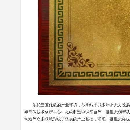
依托园区优质的产业环境，苏州纳米城多年来大力发展集
半导体技术创新中心、微纳制造中试平台等一批重大创新载
制造等众多领域形成了坚实的产业基础，涌现一批重大突破