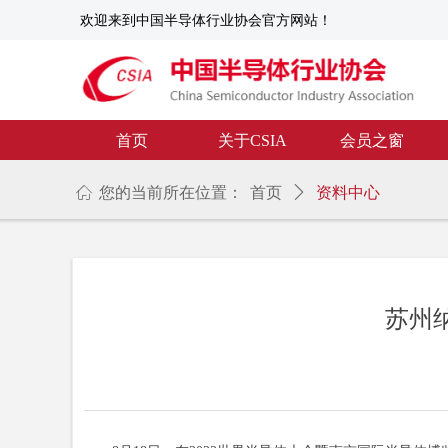
欢迎来到中国半导体行业协会官方网站！
首页
关于CSIA
会员之窗
ꀇ
您的当前所在位置：
首页
ꄲ
资料中心
苏州