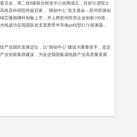
委员会，第二批8家联合研发中心挂牌成立，目前引进院士
高校及科研院所超百家，“国创中心”首支基金—苏州荷塘创
芯微相继科创板上市，并上榜苏州民营企业创新100强，
镓敏光电成功实现国际首支宽禁带半导体pn结型EUV探测器，
产业园区发展定位，以“国创中心”建设为重要抓手，坚定
产业创新集群建设，为促进我国集成电路产业高质量发展