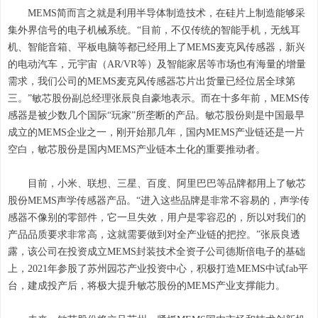
MEMS简而言之就是利用半导体制造技术，在硅片上制造能够采
集外界信号的电子机械系统。“目前，不仅传统的智能手机，无线耳
机、智能音箱、平板电脑等都已经用上了MEMS麦克风传感器，新兴
的电动汽车，元宇宙（AR/VR等）及智能家居等市场也有海量的增量
需求，我们公司的MEMS麦克风传感器芯片出货量已经位居全球第
三。”敏芯股份副总经理张辰良自豪地表示。而在十多年前，MEMS传
感器是被少数几个国际“玩家”所垄断的产品。敏芯股份则是中国最早
成立的MEMS企业之一，刚开始那几年，国内MEMS产业链还是一片
空白，敏芯股份是国内MEMS产业链本土化的重要推动者。
目前，小米、联想、三星、百度、阿里巴巴等品牌都用上了敏芯
股份MEMS声学传感器产品。“进入这些品牌是非常不容易的，声学传
感器不像别的零部件，它一旦失效，用户是零容忍的，所以对我们的
产品品质要求非常高，这就需要做到对全产业链的把控。”张辰良透
露，该公司在投资成立MEMS封装技术全资子公司德斯倍电子的基础
上，2021年参股了苏州园芯产业投资中心，积极打造MEMS中试fab平
台，建成投产后，将极大提升敏芯股份的MEMS产业支撑能力。