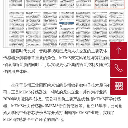
ꁸ
随着时代发展，音频和视频已成为人机交互的主要载体，其中，
传感器扮演着非常重要的角色。MEMS麦克风通过与算法的融合，在
保障清晰音质的同时，可以实现更远距离的语音控制及随声定位等极
ꂅ
回到顶部
佳的用户体验。
ꀥ
010-68207275
坐落于苏州工业园区纳米城的苏州敏芯微电子技术股份有限公
司，正是MEMS传感器这一领域的龙头企业，并作为行业第一股，于
2020年8月登陆科创板。该公司目前主要产品线包括MEMS声学传感
微信二维码
器、MEMS压力传感器和MEMS惯性传感器等。创立15年来，公司创
始人李刚带领敏芯股份从零开始打通国内MEMS产业链，实现了
MEMS传感器全生产环节的国产化。