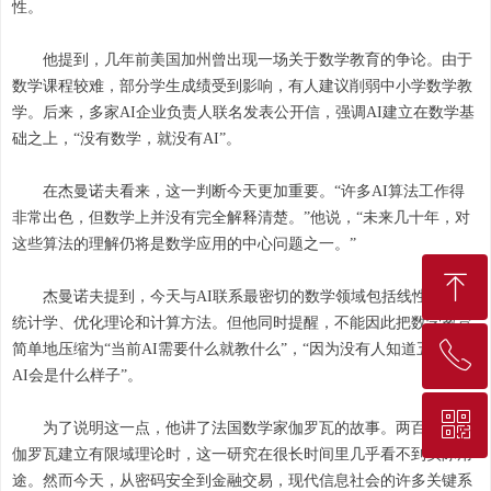
性。
他提到，几年前美国加州曾出现一场关于数学教育的争论。由于
数学课程较难，部分学生成绩受到影响，有人建议削弱中小学数学教
学。后来，多家AI企业负责人联名发表公开信，强调AI建立在数学基
础之上，“没有数学，就没有AI”。
在杰曼诺夫看来，这一判断今天更加重要。“许多AI算法工作得
非常出色，但数学上并没有完全解释清楚。”他说，“未来几十年，对
这些算法的理解仍将是数学应用的中心问题之一。”
ꁸ
杰曼诺夫提到，今天与AI联系最密切的数学领域包括线性代数、
统计学、优化理论和计算方法。但他同时提醒，不能因此把数学教育
ꂅ
简单地压缩为“当前AI需要什么就教什么”，“因为没有人知道五年后的
回到顶部
AI会是什么样子”。
ꀥ
010-68207275
为了说明这一点，他讲了法国数学家伽罗瓦的故事。两百年前，
伽罗瓦建立有限域理论时，这一研究在很长时间里几乎看不到实际用
途。然而今天，从密码安全到金融交易，现代信息社会的许多关键系
微信二维码