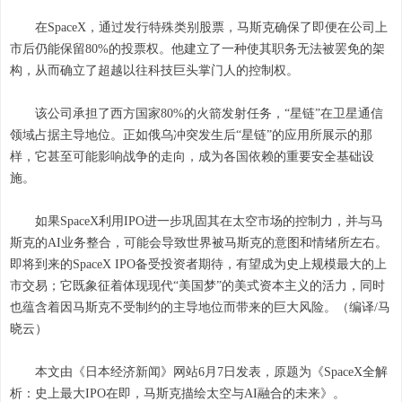
在SpaceX，通过发行特殊类别股票，马斯克确保了即便在公司上
市后仍能保留80%的投票权。他建立了一种使其职务无法被罢免的架
构，从而确立了超越以往科技巨头掌门人的控制权。
该公司承担了西方国家80%的火箭发射任务，“星链”在卫星通信
领域占据主导地位。正如俄乌冲突发生后“星链”的应用所展示的那
样，它甚至可能影响战争的走向，成为各国依赖的重要安全基础设
施。
如果SpaceX利用IPO进一步巩固其在太空市场的控制力，并与马
斯克的AI业务整合，可能会导致世界被马斯克的意图和情绪所左右。
即将到来的SpaceX IPO备受投资者期待，有望成为史上规模最大的上
市交易；它既象征着体现现代“美国梦”的美式资本主义的活力，同时
也蕴含着因马斯克不受制约的主导地位而带来的巨大风险。（编译/马
晓云）
本文由《日本经济新闻》网站6月7日发表，原题为《SpaceX全解
析：史上最大IPO在即，马斯克描绘太空与AI融合的未来》。