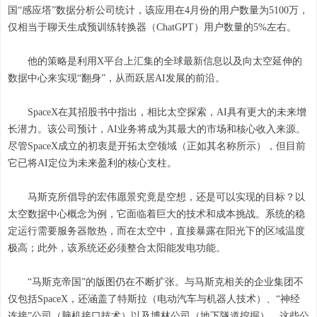
国“感应塔”数据分析公司统计，该应用在4月份的用户数量为5100万，
仅相当于聊天生成预训练转换器（ChatGPT）用户数量的5%左右。
他的策略是利用X平台上汇集的全球最新信息以及向太空延伸的
数据中心来实现“翻身”，从而跃居AI发展的前沿。
SpaceX在其招股书中指出，相比太空探索，AI具有更大的未来增
长潜力。该公司预计，AI业务将成为其最大的市场和核心收入来源。
尽管SpaceX成立的初衷是开拓太空领域（正如其名称所示），但目前
它已将AI定位为未来盈利的核心支柱。
马斯克所倡导的宏伟愿景究竟是空想，还是可以实现的目标？以
太空数据中心概念为例，它面临着巨大的技术和成本挑战。系统的稳
定运行需要服务器散热，而在太空中，直接暴露在阳光下的区域温度
极高；此外，该系统还必须整合太阳能发电功能。
“马斯克帝国”的版图仍在不断扩张。与马斯克相关的企业集团不
仅包括SpaceX，还涵盖了特斯拉（电动汽车与机器人技术）、“神经
连接”公司（脑机接口技术）以及博林公司（地下隧道挖掘）。这些公