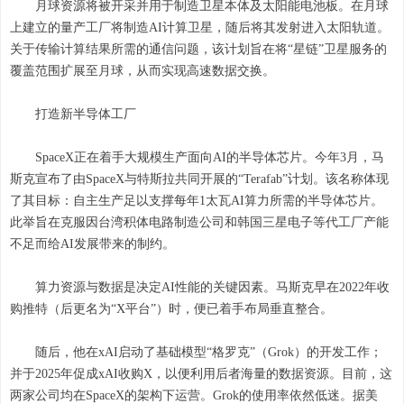
月球资源将被开采并用于制造卫星本体及太阳能电池板。在月球
上建立的量产工厂将制造AI计算卫星，随后将其发射进入太阳轨道。
关于传输计算结果所需的通信问题，该计划旨在将“星链”卫星服务的
覆盖范围扩展至月球，从而实现高速数据交换。
打造新半导体工厂
SpaceX正在着手大规模生产面向AI的半导体芯片。今年3月，马
斯克宣布了由SpaceX与特斯拉共同开展的“Terafab”计划。该名称体现
了其目标：自主生产足以支撑每年1太瓦AI算力所需的半导体芯片。
此举旨在克服因台湾积体电路制造公司和韩国三星电子等代工厂产能
不足而给AI发展带来的制约。
算力资源与数据是决定AI性能的关键因素。马斯克早在2022年收
购推特（后更名为“X平台”）时，便已着手布局垂直整合。
随后，他在xAI启动了基础模型“格罗克”（Grok）的开发工作；
并于2025年促成xAI收购X，以便利用后者海量的数据资源。目前，这
两家公司均在SpaceX的架构下运营。Grok的使用率依然低迷。据美