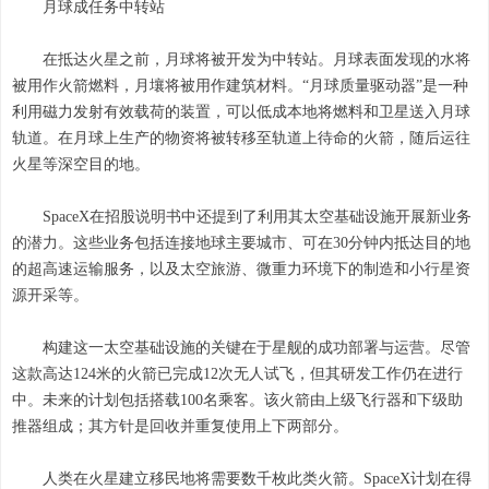
月球成任务中转站
在抵达火星之前，月球将被开发为中转站。月球表面发现的水将
被用作火箭燃料，月壤将被用作建筑材料。“月球质量驱动器”是一种
利用磁力发射有效载荷的装置，可以低成本地将燃料和卫星送入月球
轨道。在月球上生产的物资将被转移至轨道上待命的火箭，随后运往
火星等深空目的地。
SpaceX在招股说明书中还提到了利用其太空基础设施开展新业务
的潜力。这些业务包括连接地球主要城市、可在30分钟内抵达目的地
的超高速运输服务，以及太空旅游、微重力环境下的制造和小行星资
源开采等。
构建这一太空基础设施的关键在于星舰的成功部署与运营。尽管
这款高达124米的火箭已完成12次无人试飞，但其研发工作仍在进行
中。未来的计划包括搭载100名乘客。该火箭由上级飞行器和下级助
推器组成；其方针是回收并重复使用上下两部分。
人类在火星建立移民地将需要数千枚此类火箭。SpaceX计划在得