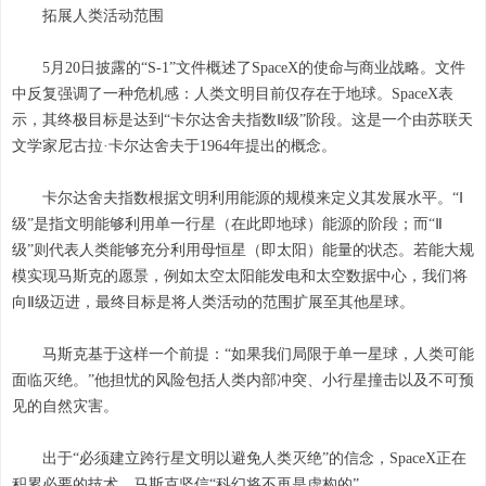
拓展人类活动范围
5月20日披露的“S-1”文件概述了SpaceX的使命与商业战略。文件
中反复强调了一种危机感：人类文明目前仅存在于地球。SpaceX表
示，其终极目标是达到“卡尔达舍夫指数Ⅱ级”阶段。这是一个由苏联天
文学家尼古拉·卡尔达舍夫于1964年提出的概念。
卡尔达舍夫指数根据文明利用能源的规模来定义其发展水平。“Ⅰ
级”是指文明能够利用单一行星（在此即地球）能源的阶段；而“Ⅱ
级”则代表人类能够充分利用母恒星（即太阳）能量的状态。若能大规
模实现马斯克的愿景，例如太空太阳能发电和太空数据中心，我们将
向Ⅱ级迈进，最终目标是将人类活动的范围扩展至其他星球。
马斯克基于这样一个前提：“如果我们局限于单一星球，人类可能
面临灭绝。”他担忧的风险包括人类内部冲突、小行星撞击以及不可预
见的自然灾害。
出于“必须建立跨行星文明以避免人类灭绝”的信念，SpaceX正在
积累必要的技术。马斯克坚信“科幻将不再是虚构的”。