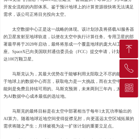
开发全流程的内部体系。鉴于预计地球上的计算资源很快将无法满足
需求，该公司正将目光投向太空。
太空数据中心正是这一战略的体现。该计划涉及将搭载AI服务器
的卫星发射至地球轨道，以便在太空中执行计算任务。专用卫星的部
署最早将于2028年启动，最终将形成一个覆盖地球的庞大AI卫星星
ꁸ
座。SpaceX已向美国联邦通信委员会（FCC）提交申请，计划发射多
达100万颗卫星。
ꂅ
回到顶部
马斯克认为，其最大优势在于能够利用太阳取之不尽的能量。对
于地球上的数据中心而言，获取电力是一大挑战，而在太空中，太阳
ꀥ
010-68207275
能则是免费且持续可用的。马斯克预测，未来两到三年内，太空将成
为AI数据中心成本最低的选址地。
微信二维码
马斯克的最终目标是在太空中部署相当于每年1太瓦功率输出的
AI算力。随着地球近地空间变得捉襟见肘，向更遥远太空区域拓展的
需求将随之产生；月球被视为这一扩张计划的重要立足点。