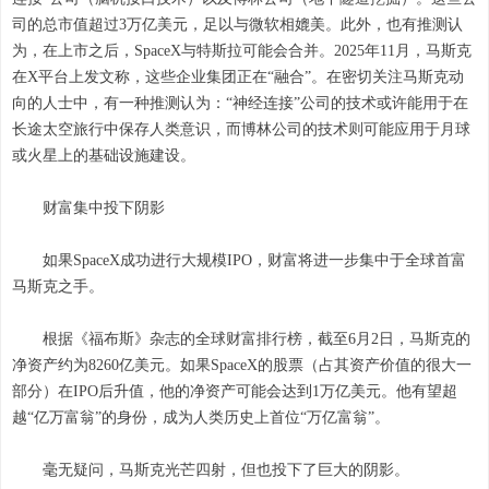
司的总市值超过3万亿美元，足以与微软相媲美。此外，也有推测认
为，在上市之后，SpaceX与特斯拉可能会合并。2025年11月，马斯克
在X平台上发文称，这些企业集团正在“融合”。在密切关注马斯克动
向的人士中，有一种推测认为：“神经连接”公司的技术或许能用于在
长途太空旅行中保存人类意识，而博林公司的技术则可能应用于月球
或火星上的基础设施建设。
财富集中投下阴影
如果SpaceX成功进行大规模IPO，财富将进一步集中于全球首富
马斯克之手。
根据《福布斯》杂志的全球财富排行榜，截至6月2日，马斯克的
净资产约为8260亿美元。如果SpaceX的股票（占其资产价值的很大一
部分）在IPO后升值，他的净资产可能会达到1万亿美元。他有望超
越“亿万富翁”的身份，成为人类历史上首位“万亿富翁”。
毫无疑问，马斯克光芒四射，但也投下了巨大的阴影。