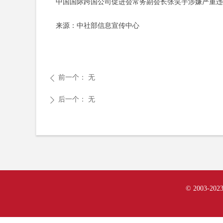
中国国际跨国公司促进会常务副会长张笑宇涉嫌严重违纪
来源：中社部信息宣传中心
前一个：
无
ꄴ
后一个：
无
ꄲ
© 2003-