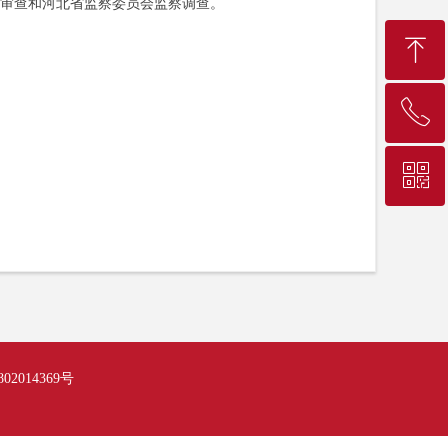
审查和河北省监察委员会监察调查。
ꁸ
ꂅ
回到顶部
ꀥ
010-68207275
微信二维码
02014369号