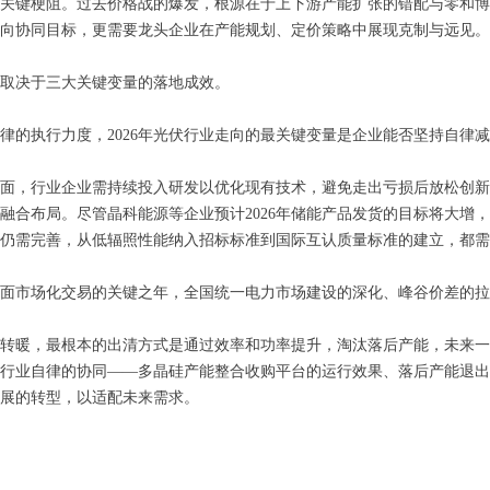
键梗阻。过去价格战的爆发，根源在于上下游产能扩张的错配与零和博
向协同目标，更需要龙头企业在产能规划、定价策略中展现克制与远见。
取决于三大关键变量的落地成效。
执行力度，2026年光伏行业走向的最关键变量是企业能否坚持自律减
，行业企业需持续投入研发以优化现有技术，避免走出亏损后放松创新
融合布局。尽管晶科能源等企业预计2026年储能产品发货的目标将大增
仍需完善，从低辐照性能纳入招标标准到国际互认质量标准的建立，都
面市场化交易的关键之年，全国统一电力市场建设的深化、峰谷价差的拉
转暖，最根本的出清方式是通过效率和功率提升，淘汰落后产能，未来一
行业自律的协同——多晶硅产能整合收购平台的运行效果、落后产能退出
展的转型，以适配未来需求。