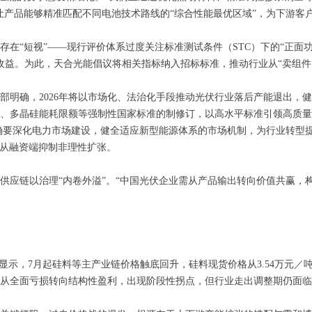
让产品能够精准匹配不同电池技术路线的“综合性能最优区域”，为下游客
“短视”——现行评价体系过度关注标准测试条件（STC）下的“正面
益。为此，天合光能倡议将相关指标纳入招标标准，推动行业从“卖组件”
确，2026年将以市场化、法治化手段推动光伏行业落后产能退出，健
、多晶硅能耗限额等强制性国家标准的制修订，以高水平标准引领高质量发展
更明确要深化电力市场建设，健全适应新型能源体系的市场机制，为行业转
，从融资端抑制非理性扩张。
链以治理“内卷外溢”。“中国光伏企业需从产品输出转向价值共赢，构
，7月起硅料等主产业链价格触底回升，硅料现货价格从3.54万元／吨
从全面亏损转向结构性盈利，出现阶段性拐点，但行业走出调整期仍面临