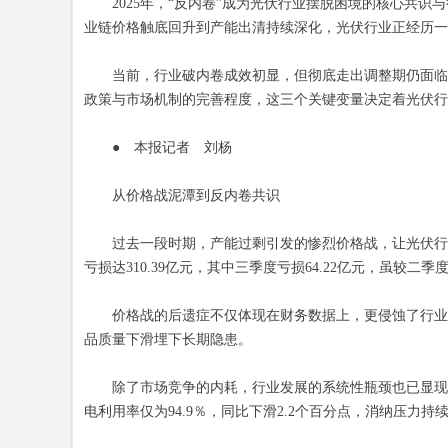
2025年，“反内卷”成为光伏行业摆脱困境的核心共识
业链价格触底回升到产能出清持续深化，光伏行业正经历一场
当前，行业破内卷成效初显，但彻底走出调整期仍面临多
政策与市场机制的完善程度，这三个关键变量决定着光伏行
● 本报记者 刘杨
从价格战泥潭到反内卷共识
过去一段时期，产能过剩引发的惨烈价格战，让光伏行业陷
亏损达310.39亿元，其中三季度亏损64.22亿元，虽较二
价格战的后遗症不仅体现在财务数据上，更侵蚀了行业发
品质量下滑埋下长期隐患。
除了市场竞争的内耗，行业发展的系统性瓶颈也已显现。“
电利用率仅为94.9％，同比下滑2.2个百分点，消纳压力持