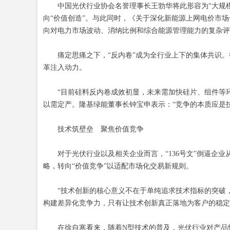
中国光伏行业协会名誉理事长王勃华将此形容为“大规模光
向“价值创造”。与此同时，《关于深化新能源上网电价市场
向对电力市场波动、消纳比例和综合能源管理能力的复杂评
痛定思痛之下，“反内卷”成为全行业上下的集体共识。行
革注入动力。
“目前硅料反内卷成效初显，未来需加快硅片、组件等环
以需定产。隆基绿能董事长钟宝申表示：“竞争的本质应是
技术筑壁垒 聚焦价值竞争
对于光伏行业以及相关企业而言，“136号文”倒逼企业
略，转向“价值竞争”以适配市场化交易新规则。
“技术创新的核心意义不在于单纯追求技术指标的突破，
构建差异化竞争力，只有让技术创新真正落地为客户的稳定
在徐自寒看来，随着N型技术的普及，光伏行业对产品性