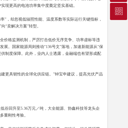
户实现更高的电池功率集中度奠定坚实基础。
ꀥ
010-68207275
功率”，却忽视低辐照性能、温度系数等实际运行关键指标，
向“卖解决方案”转型。
微信二维码
全价格监测机制，严厉打击低价无序竞争、功率虚标等违
。国家能源局则推动“136号文”落地，加速新能源从“保
型提供制度保障。此外，业内人士透露，金融端也有望形成配
建更具韧性的全球化供应链。”钟宝申建议，提高光伏产品
低谷回升至5.36万元／吨，大全能源、协鑫科技等龙头企
多重刚性考验。