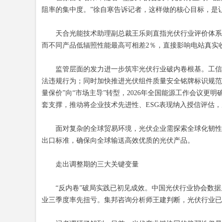
阻率的集中度。”徐自寒告诉记者，这样做的核心目标，是
天合光能技术助理副总裁王乐则直指光伏行业评价体系存在
而不同产品低辐照性能最高可相差2％，直接影响电站真实收
监管层面的发力进一步筑牢光伏行业破内卷根基。工信部明
法违规行为；同时加快推进光伏组件质量安全铭牌标识规范
量保价”向“市场主导”转型，2026年全国能源工作会议
套支撑，推动将企业技术先进性、ESG表现纳入授信评估
面对复杂的全球贸易环境，光伏企业需探索全球化韧性供应
出口标准，确保向全球输送高效优质的光伏产品。
走出调整期的三大关键变量
“反内卷”破局实践已初见成效。中国光伏行业协会数据显示
业三季度率先扭亏。集邦咨询分析师王建判断，光伏行业已