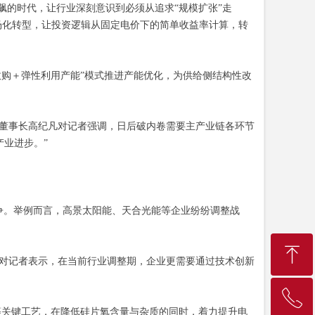
的时代，让行业深刻意识到必须从追求“规模扩张”走
市场化转型，让投资逻辑从固定电价下的简单收益率计算，转
收购＋弹性利用产能”模式推进产能优化，为供给侧结构性改
董事长高纪凡对记者强调，日后破内卷需要主产业链各环节
业进步。”
争。举例而言，高景太阳能、天合光能等企业纷纷调整战
ꁸ
对记者表示，在当前行业调整期，企业更需要通过技术创新
ꂅ
回到顶部
关键工艺，在降低硅片氧含量与杂质的同时，着力提升电