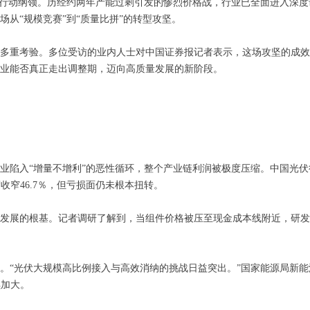
与行动纲领。历经约两年产能过剩引发的惨烈价格战，行业已全面进入深
从“规模竞赛”到“质量比拼”的转型攻坚。
重考验。多位受访的业内人士对中国证券报记者表示，这场攻坚的成效
业能否真正走出调整期，迈向高质量发展的新阶段。
入“增量不增利”的恶性循环，整个产业链利润被极度压缩。中国光伏行
季度收窄46.7％，但亏损面仍未根本扭转。
展的根基。记者调研了解到，当组件价格被压至现金成本线附近，研发
光伏大规模高比例接入与高效消纳的挑战日益突出。”国家能源局新能源
续加大。