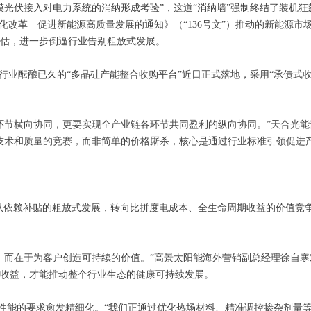
伏接入对电力系统的消纳形成考验”，这道“消纳墙”强制终结了装机狂飙
化改革 促进新能源高质量发展的通知》（“136号文”）推动的新能源
估，进一步倒逼行业告别粗放式发展。
业酝酿已久的“多晶硅产能整合收购平台”近日正式落地，采用“承债式
节横向协同，更要实现全产业链各环节共同盈利的纵向协同。”天合光能
技术和质量的竞赛，而非简单的价格厮杀，核心是通过行业标准引领促进产
从依赖补贴的粗放式发展，转向比拼度电成本、全生命周期收益的价值竞
而在于为客户创造可持续的价值。”高景太阳能海外营销副总经理徐自寒
收益，才能推动整个行业生态的健康可持续发展。
能的要求愈发精细化。“我们正通过优化热场材料、精准调控掺杂剂量等